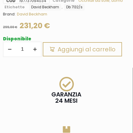
Categorie
Occhiali da sole
,
uomo
COD
197737094034
Etichette
,
David Beckham
Db 7132/s
Brand:
David Beckham
231,20
€
299,00
€
Disponibile
Aggiungi al carrello
GARANZIA
24 MESI