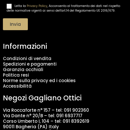
i
Letta la
Privacy Policy
, Acconsento al trattamento dei dati nel rispetto
T
l
delle normative vigenti ai sensi dell'art.14 del Regolamento UE 2016/679.
r
*
a
t
Invia
t
a
m
Informazioni
e
n
t
Condizioni di vendita
o
Spedizioni e pagamenti
d
Garanzia occhiali
a
Politica resi
t
Norme sulla privacy ed i cookies
i
Accessibilità
*
Negozi Gagliano Ottici
Via Roccaforte n° 157 – tel:
091 902360
Via Dante n° 20/B – tel:
091 6937717
Corso Umberto I, 104 – tel: 091 8392619
90011 Bagheria (PA) Italy