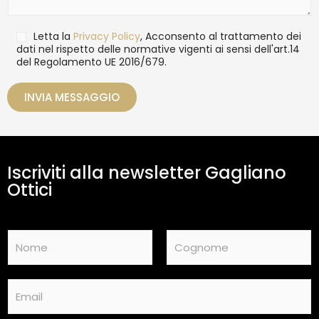
l
s
i
a
T
Letta la
Privacy Policy
, Acconsento al trattamento dei
g
r
dati nel rispetto delle normative vigenti ai sensi dell'art.14
g
del Regolamento UE 2016/679.
a
i
t
o
t
INVIA MESSAGGIO
a
m
e
n
t
Iscriviti alla newsletter Gagliano
o
d
Ottici
a
t
i
N
*
a
m
Nome
Cognome
e
E
*
m
a