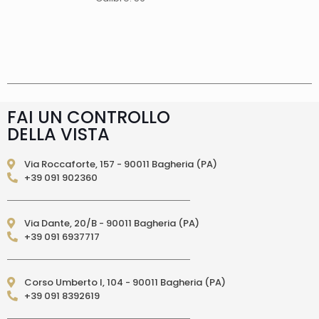
Spese di spedizione
Gratis in Italia 25 euro
(Europa) Servizio contrassegno (solo Italia)
supplemento 5 euro.
Tempi di consegna
La
consegna è effettuata normalmente in 2/4gg
lavorativi (3/5gg lavorativi per isole, Calabria,
Basilicata, Puglia, Campania), salvo tempi
diversi indicati direttamente nella pagina
FAI UN CONTROLLO
prodotto. In caso di ritardo superiore verrai
DELLA VISTA
contattato direttamente tramite e-mail per
essere informato e aggiornato sulla data di
consegna prevista.Le spedizioni in Unione
Via Roccaforte, 157 - 90011 Bagheria (PA)
Europea (fuori dall’Italia) vengono effettuate
+39 091 902360
tramite corriere DPD. I tempi di consegna relativi
ai paesi dell’Unione Europea sono di 3/6 giorni
lavorativi. (per isole: 10/15 giorni lavorativi con
Via Dante, 20/B - 90011 Bagheria (PA)
poste)Le spedizioni EXTRA UE vengono
+39 091 6937717
effettuate tramite servizio postale. I tempi di
consegna relativi ai paesi EXTRA UE sono di 10/15
giorni lavorativi.
PAGAMENTI ACCETTATI
– Carte di credito: Visa,
Corso Umberto I, 104 - 90011 Bagheria (PA)
Mastercard, Maestro, American Express,
+39 091 8392619
PostePay, attraverso il circuito Paypal – Paypal