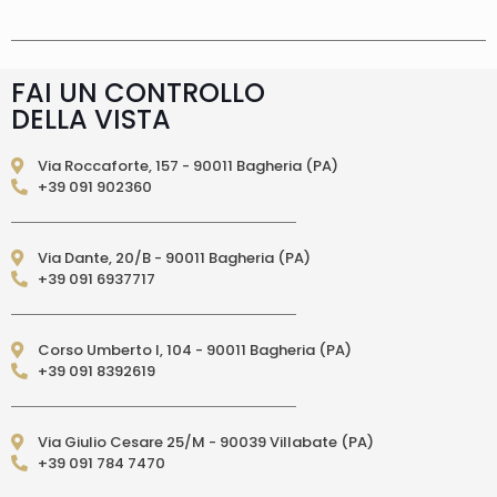
consegna è effettuata normalmente in 2/4gg
lavorativi (3/5gg lavorativi per isole, Calabria,
Basilicata, Puglia, Campania), salvo tempi
diversi indicati direttamente nella pagina
FAI UN CONTROLLO
prodotto. In caso di ritardo superiore verrai
DELLA VISTA
contattato direttamente tramite e-mail per
essere informato e aggiornato sulla data di
consegna prevista.Le spedizioni in Unione
Via Roccaforte, 157 - 90011 Bagheria (PA)
Europea (fuori dall’Italia) vengono effettuate
+39 091 902360
tramite corriere DPD. I tempi di consegna relativi
ai paesi dell’Unione Europea sono di 3/6 giorni
lavorativi. (per isole: 10/15 giorni lavorativi con
Via Dante, 20/B - 90011 Bagheria (PA)
poste)Le spedizioni EXTRA UE vengono
+39 091 6937717
effettuate tramite servizio postale. I tempi di
consegna relativi ai paesi EXTRA UE sono di 10/15
giorni lavorativi.
PAGAMENTI ACCETTATI
– Carte di credito: Visa,
Corso Umberto I, 104 - 90011 Bagheria (PA)
Mastercard, Maestro, American Express,
+39 091 8392619
PostePay, attraverso il circuito Paypal – Paypal
da altro account Paypal – Bonifico Bancario
anticipato (solo per l’Italia) – Contrassegno
Via Giulio Cesare 25/M - 90039 Villabate (PA)
(pagamento in contanti alla consegna
+39 091 784 7470
direttamente al Corriere Espresso, solo per
l’Italia e per acquisti fino a 300,00 euro)