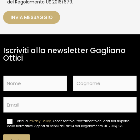
del Regolamento UE 2016/679.
a
i
t
o
t
INVIA MESSAGGIO
a
m
e
n
t
Iscriviti alla newsletter Gagliano
o
d
Ottici
a
t
i
N
*
a
m
Nome
Cognome
e
E
*
m
a
i
Letta la
Privacy Policy
, Acconsento al trattamento dei dati nel rispetto
T
l
delle normative vigenti ai sensi dell'art.14 del Regolamento UE 2016/679.
r
*
a
t