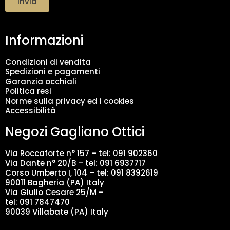
Invia
t
a
m
Informazioni
e
n
t
Condizioni di vendita
o
Spedizioni e pagamenti
d
Garanzia occhiali
a
Politica resi
t
Norme sulla privacy ed i cookies
i
Accessibilità
*
Negozi Gagliano Ottici
Via Roccaforte n° 157 – tel:
091 902360
Via Dante n° 20/B – tel:
091 6937717
Corso Umberto I, 104 – tel: 091 8392619
90011 Bagheria (PA) Italy
Via Giulio Cesare 25/M –
tel: 091 7847470
90039 Villabate (PA) Italy