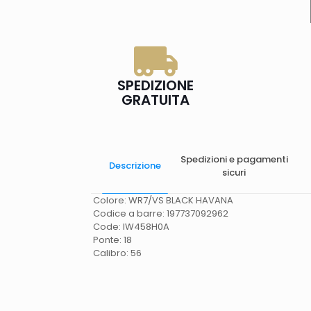
SPEDIZIONE
GRATUITA
Spedizioni e pagamenti
Descrizione
sicuri
Colore: WR7/VS BLACK HAVANA
Codice a barre: 197737092962
Code: IW458H0A
Ponte: 18
Calibro: 56
Spese di spedizione
Gratis in Italia 25 euro
(Europa) Servizio contrassegno (solo Italia)
supplemento 5 euro.
Tempi di consegna
La