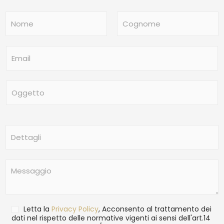
N
o
m
Nome
Cognome
e
E
*
m
a
i
O
l
g
*
g
e
t
D
t
e
o
t
t
M
a
e
g
s
l
s
i
a
T
Letta la
Privacy Policy
, Acconsento al trattamento dei
g
r
dati nel rispetto delle normative vigenti ai sensi dell'art.14
g