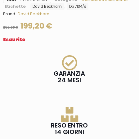
Etichette
,
David Beckham
Db 7134/s
Brand:
David Beckham
199,20
€
259,00
€
Esaurito
GARANZIA
24 MESI
RESO ENTRO
14 GIORNI