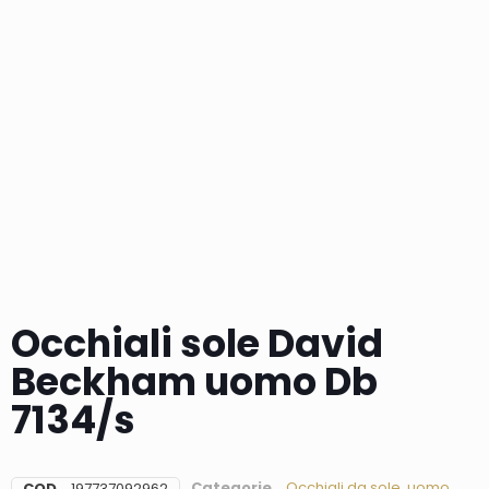
Occhiali sole David
Beckham uomo Db
7134/s
Categorie
Occhiali da sole
,
uomo
COD
197737092962