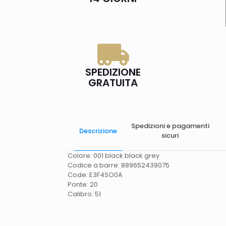
SPEDIZIONE
GRATUITA
Spedizioni e pagamenti
Descrizione
sicuri
Colore: 001 black black grey
Codice a barre: 889652439075
Code: E3F4SO0A
Ponte: 20
Calibro: 51
Spese di spedizione
Gratis in Italia 25 euro
(Europa) Servizio contrassegno (solo Italia)