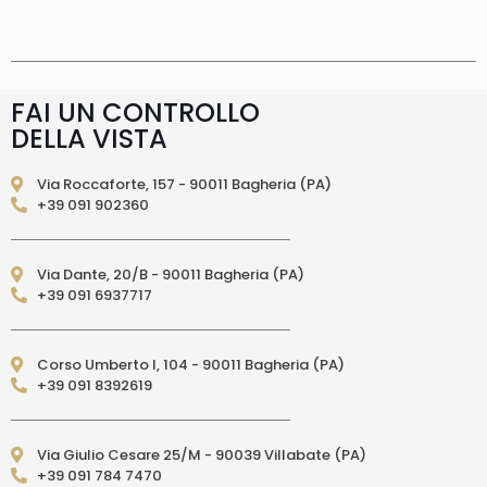
supplemento 5 euro.
Tempi di consegna
La
consegna è effettuata normalmente in 2/4gg
lavorativi (3/5gg lavorativi per isole, Calabria,
Basilicata, Puglia, Campania), salvo tempi
diversi indicati direttamente nella pagina
FAI UN CONTROLLO
prodotto. In caso di ritardo superiore verrai
DELLA VISTA
contattato direttamente tramite e-mail per
essere informato e aggiornato sulla data di
consegna prevista.Le spedizioni in Unione
Via Roccaforte, 157 - 90011 Bagheria (PA)
Europea (fuori dall’Italia) vengono effettuate
+39 091 902360
tramite corriere DPD. I tempi di consegna relativi
ai paesi dell’Unione Europea sono di 3/6 giorni
lavorativi. (per isole: 10/15 giorni lavorativi con
Via Dante, 20/B - 90011 Bagheria (PA)
poste)Le spedizioni EXTRA UE vengono
+39 091 6937717
effettuate tramite servizio postale. I tempi di
consegna relativi ai paesi EXTRA UE sono di 10/15
giorni lavorativi.
PAGAMENTI ACCETTATI
– Carte di credito: Visa,
Corso Umberto I, 104 - 90011 Bagheria (PA)
Mastercard, Maestro, American Express,
+39 091 8392619
PostePay, attraverso il circuito Paypal – Paypal
da altro account Paypal – Bonifico Bancario
anticipato (solo per l’Italia) – Contrassegno
Via Giulio Cesare 25/M - 90039 Villabate (PA)
(pagamento in contanti alla consegna
+39 091 784 7470
direttamente al Corriere Espresso, solo per