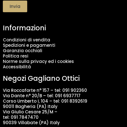
t
Invia
t
a
m
Informazioni
e
n
t
Condizioni di vendita
o
Spedizioni e pagamenti
d
Garanzia occhiali
a
Politica resi
t
Norme sulla privacy ed i cookies
i
Accessibilità
*
Negozi Gagliano Ottici
Via Roccaforte n° 157 – tel:
091 902360
Via Dante n° 20/B – tel:
091 6937717
Corso Umberto I, 104 – tel: 091 8392619
90011 Bagheria (PA) Italy
Via Giulio Cesare 25/M –
tel: 091 7847470
90039 Villabate (PA) Italy