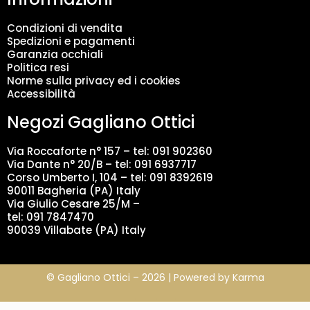
n
t
Condizioni di vendita
o
Spedizioni e pagamenti
d
Garanzia occhiali
a
Politica resi
t
Norme sulla privacy ed i cookies
i
Accessibilità
*
Negozi Gagliano Ottici
Via Roccaforte n° 157 – tel:
091 902360
Via Dante n° 20/B – tel:
091 6937717
Corso Umberto I, 104 – tel: 091 8392619
90011 Bagheria (PA) Italy
Via Giulio Cesare 25/M –
tel: 091 7847470
90039 Villabate (PA) Italy
© Gagliano Ottici – 2026 | Powered by
Karma