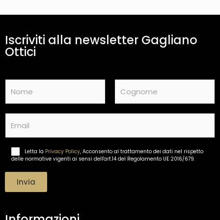
Iscriviti alla newsletter Gagliano
Ottici
N
a
m
Nome
Cognome
e
E
*
m
a
i
Letta la
Privacy Policy
, Acconsento al trattamento dei dati nel rispetto
T
l
delle normative vigenti ai sensi dell'art.14 del Regolamento UE 2016/679.
r
*
a
t
Invia
t
a
m
Informazioni
e