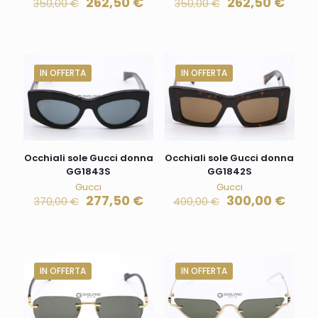
262,50
€
262,50
€
350,00
€
350,00
€
IN OFFERTA
IN OFFERTA
Occhiali sole Gucci donna
Occhiali sole Gucci donna
GG1843S
GG1842S
Gucci
Gucci
277,50
€
300,00
€
370,00
€
400,00
€
IN OFFERTA
IN OFFERTA