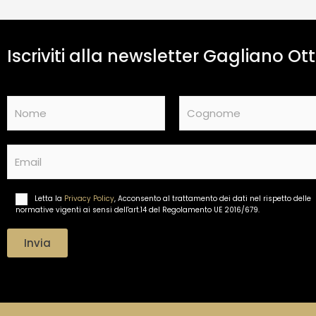
Iscriviti alla newsletter Gagliano Ott
N
a
m
Nome
Cognome
e
E
*
m
a
i
Letta la
Privacy Policy
, Acconsento al trattamento dei dati nel rispetto delle
T
l
normative vigenti ai sensi dell'art.14 del Regolamento UE 2016/679.
r
*
a
t
Invia
t
a
m
e
n