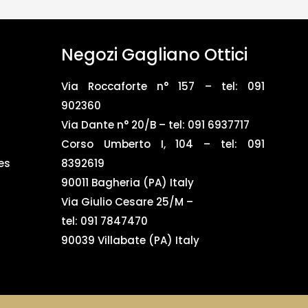
Negozi Gagliano Ottici
Via Roccaforte n° 157 – tel:
091
902360
Via Dante n° 20/B – tel:
091 6937717
Corso Umberto I, 104 – tel: 091
es
8392619
90011 Bagheria (PA) Italy
Via Giulio Cesare 25/M –
tel: 091 7847470
90039 Villabate (PA) Italy