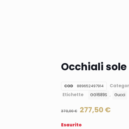
Occhiali sol
Categor
COD
889652497914
Etichette
,
GG1689S
Gucci
277,50
€
370,00
€
Esaurito