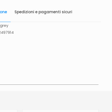
ione
Spedizioni e pagamenti sicuri
 grey
2497914
atis in Italia 25 euro (Europa) Servizio contrassegno
to 5 euro.
Tempi di consegna
La consegna è
in 2/4gg lavorativi (3/5gg lavorativi per isole,
glia, Campania), salvo tempi diversi indicati
na prodotto. In caso di ritardo superiore verrai
e tramite e-mail per essere informato e aggiornato
revista.Le spedizioni in Unione Europea (fuori