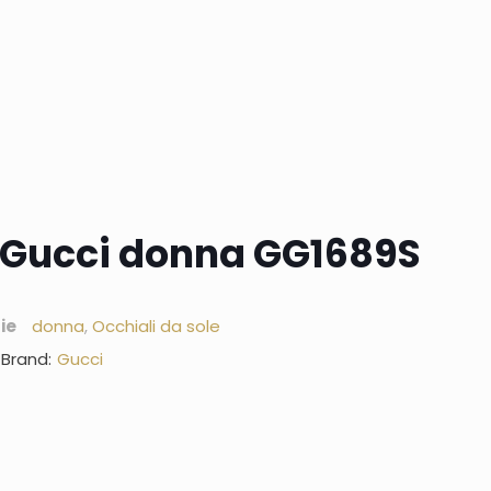
e Gucci donna GG1689S
ie
donna
,
Occhiali da sole
Brand:
Gucci