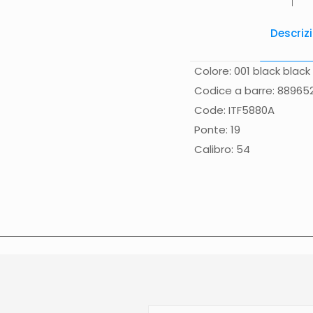
Descriz
Colore: 001 black black
Codice a barre: 88965
Code: ITF5880A
Ponte: 19
Calibro: 54
Spese di spedizione
Gr
(solo Italia) supplemen
effettuata normalmente 
Calabria, Basilicata, Pu
direttamente nella pagi
contattato direttament
sulla data di consegna p
N