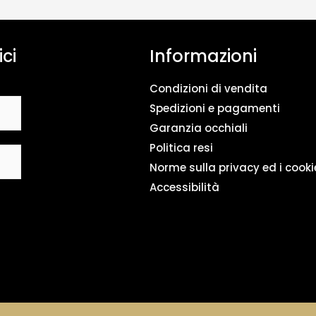
n
t
o
ici
Informazioni
d
a
t
Condizioni di vendita
i
*
Spedizioni e pagamenti
Garanzia occhiali
Politica resi
Norme sulla privacy ed i cooki
Accessibilità