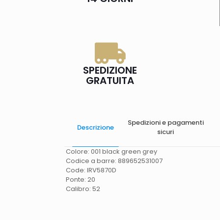
SPEDIZIONE
GRATUITA
Spedizioni e pagamenti
Descrizione
sicuri
Colore: 001 black green grey
Codice a barre: 889652531007
Code: IRV5870D
Ponte: 20
Calibro: 52
Spese di spedizione
Gratis in Italia 25 euro
(Europa) Servizio contrassegno (solo Italia)