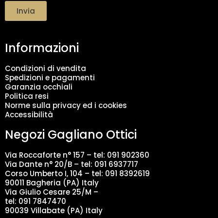
t
Invia
t
a
m
Informazioni
e
n
t
Condizioni di vendita
o
Spedizioni e pagamenti
d
Garanzia occhiali
a
Politica resi
t
Norme sulla privacy ed i cookies
i
Accessibilità
*
Negozi Gagliano Ottici
Via Roccaforte n° 157 – tel:
091 902360
Via Dante n° 20/B – tel:
091 6937717
Corso Umberto I, 104 – tel: 091 8392619
90011 Bagheria (PA) Italy
Via Giulio Cesare 25/M –
tel: 091 7847470
90039 Villabate (PA) Italy