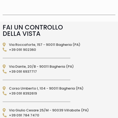
supplemento 5 euro.
Tempi di consegna
La
consegna è effettuata normalmente in 2/4gg
lavorativi (3/5gg lavorativi per isole, Calabria,
Basilicata, Puglia, Campania), salvo tempi
diversi indicati direttamente nella pagina
FAI UN CONTROLLO
prodotto. In caso di ritardo superiore verrai
DELLA VISTA
contattato direttamente tramite e-mail per
essere informato e aggiornato sulla data di
consegna prevista.Le spedizioni in Unione
Via Roccaforte, 157 - 90011 Bagheria (PA)
Europea (fuori dall’Italia) vengono effettuate
+39 091 902360
tramite corriere DPD. I tempi di consegna relativi
ai paesi dell’Unione Europea sono di 3/6 giorni
lavorativi. (per isole: 10/15 giorni lavorativi con
Via Dante, 20/B - 90011 Bagheria (PA)
poste)Le spedizioni EXTRA UE vengono
+39 091 6937717
effettuate tramite servizio postale. I tempi di
consegna relativi ai paesi EXTRA UE sono di 10/15
giorni lavorativi.
PAGAMENTI ACCETTATI
– Carte di credito: Visa,
Corso Umberto I, 104 - 90011 Bagheria (PA)
Mastercard, Maestro, American Express,
+39 091 8392619
PostePay, attraverso il circuito Paypal – Paypal
da altro account Paypal – Bonifico Bancario
anticipato (solo per l’Italia) – Contrassegno
Via Giulio Cesare 25/M - 90039 Villabate (PA)
(pagamento in contanti alla consegna
+39 091 784 7470
direttamente al Corriere Espresso, solo per