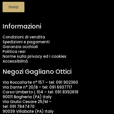
a
t
Invia
t
a
m
Informazioni
e
n
t
Condizioni di vendita
o
Spedizioni e pagamenti
d
Garanzia occhiali
a
Politica resi
t
Norme sulla privacy ed i cookies
i
Accessibilità
*
Negozi Gagliano Ottici
Via Roccaforte n° 157 – tel:
091 902360
Via Dante n° 20/B – tel:
091 6937717
Corso Umberto I, 104 – tel: 091 8392619
90011 Bagheria (PA) Italy
Via Giulio Cesare 25/M –
tel: 091 7847470
90039 Villabate (PA) Italy