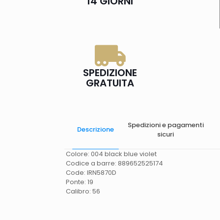
14 GIORNI
SPEDIZIONE
GRATUITA
Spedizioni e pagamenti
Descrizione
sicuri
Colore: 004 black blue violet
Codice a barre: 889652525174
Code: IRN5870D
Ponte: 19
Calibro: 56
Spese di spedizione
Gratis in Italia 25 euro
(Europa) Servizio contrassegno (solo Italia)