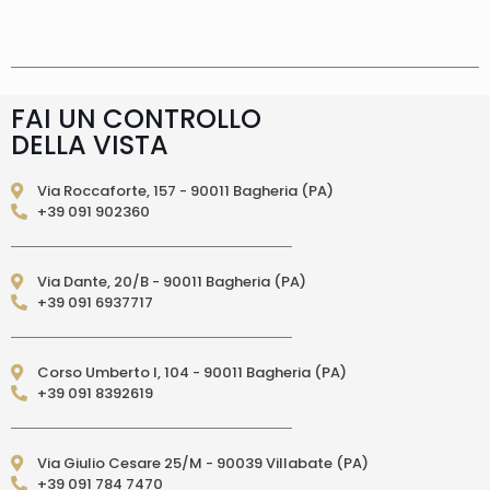
supplemento 5 euro.
Tempi di consegna
La
consegna è effettuata normalmente in 2/4gg
lavorativi (3/5gg lavorativi per isole, Calabria,
Basilicata, Puglia, Campania), salvo tempi
diversi indicati direttamente nella pagina
FAI UN CONTROLLO
prodotto. In caso di ritardo superiore verrai
DELLA VISTA
contattato direttamente tramite e-mail per
essere informato e aggiornato sulla data di
consegna prevista.Le spedizioni in Unione
Via Roccaforte, 157 - 90011 Bagheria (PA)
Europea (fuori dall’Italia) vengono effettuate
+39 091 902360
tramite corriere DPD. I tempi di consegna relativi
ai paesi dell’Unione Europea sono di 3/6 giorni
lavorativi. (per isole: 10/15 giorni lavorativi con
Via Dante, 20/B - 90011 Bagheria (PA)
poste)Le spedizioni EXTRA UE vengono
+39 091 6937717
effettuate tramite servizio postale. I tempi di
consegna relativi ai paesi EXTRA UE sono di 10/15
giorni lavorativi.
PAGAMENTI ACCETTATI
– Carte di credito: Visa,
Corso Umberto I, 104 - 90011 Bagheria (PA)
Mastercard, Maestro, American Express,
+39 091 8392619
PostePay, attraverso il circuito Paypal – Paypal
da altro account Paypal – Bonifico Bancario
anticipato (solo per l’Italia) – Contrassegno
Via Giulio Cesare 25/M - 90039 Villabate (PA)
(pagamento in contanti alla consegna
+39 091 784 7470