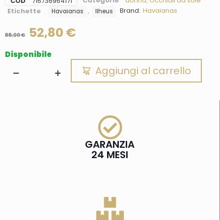
Categorie
donna
,
Occhiali da sole
COD
716736964171
Brand:
Havaianas
Etichette
,
Havaianas
Ilheus
52,80
€
88,00
€
Disponibile
Aggiungi al carrello
GARANZIA
24 MESI