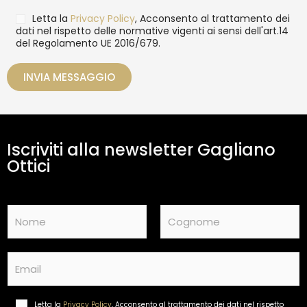
a
T
Letta la
Privacy Policy
, Acconsento al trattamento dei
g
r
dati nel rispetto delle normative vigenti ai sensi dell'art.14
g
del Regolamento UE 2016/679.
a
i
t
o
t
INVIA MESSAGGIO
a
m
e
n
t
Iscriviti alla newsletter Gagliano
o
d
Ottici
a
t
i
N
*
a
m
Nome
Cognome
e
E
*
m
a
i
Letta la
Privacy Policy
, Acconsento al trattamento dei dati nel rispetto
T