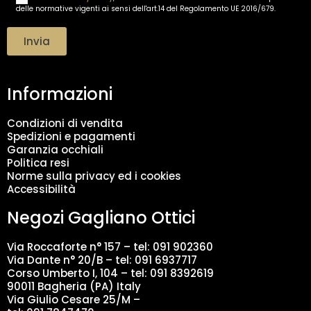
l
delle normative vigenti ai sensi dell'art.14 del Regolamento UE 2016/679.
r
*
a
t
Invia
t
a
m
Informazioni
e
n
t
Condizioni di vendita
o
Spedizioni e pagamenti
d
Garanzia occhiali
a
Politica resi
t
Norme sulla privacy ed i cookies
i
Accessibilità
*
Negozi Gagliano Ottici
Via Roccaforte n° 157 – tel:
091 902360
Via Dante n° 20/B – tel:
091 6937717
Corso Umberto I, 104 – tel: 091 8392619
90011 Bagheria (PA) Italy
Via Giulio Cesare 25/M –