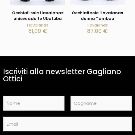
Occhiali sole Havaianas
Occhiali sole Havaianas
unisex adulto Ubatuba
donna Tambau
Havaianas
Havaianas
81,00
€
87,00
€
Iscriviti alla newsletter Gagliano
Ottici
N
a
m
Nome
Cognome
e
E
*
m
a