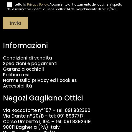
i
Letta la
Privacy Policy
, Acconsento al trattamento dei dati nel rispetto
T
l
delle normative vigenti ai sensi dell'art.14 del Regolamento UE 2016/679.
r
*
a
t
Invia
t
a
m
Informazioni
e
n
t
Condizioni di vendita
o
Spedizioni e pagamenti
d
Garanzia occhiali
a
Politica resi
t
Norme sulla privacy ed i cookies
i
Accessibilità
*
Negozi Gagliano Ottici
Via Roccaforte n° 157 – tel:
091 902360
Via Dante n° 20/B – tel:
091 6937717
Corso Umberto I, 104 – tel: 091 8392619
90011 Bagheria (PA) Italy