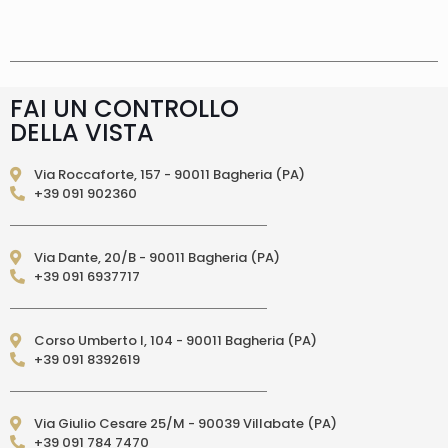
supplemento 5 euro.
Tempi di consegna
La
consegna è effettuata normalmente in 2/4gg
lavorativi (3/5gg lavorativi per isole, Calabria,
Basilicata, Puglia, Campania), salvo tempi
diversi indicati direttamente nella pagina
FAI UN CONTROLLO
prodotto. In caso di ritardo superiore verrai
DELLA VISTA
contattato direttamente tramite e-mail per
essere informato e aggiornato sulla data di
consegna prevista.Le spedizioni in Unione
Via Roccaforte, 157 - 90011 Bagheria (PA)
Europea (fuori dall’Italia) vengono effettuate
+39 091 902360
tramite corriere DPD. I tempi di consegna relativi
ai paesi dell’Unione Europea sono di 3/6 giorni
lavorativi. (per isole: 10/15 giorni lavorativi con
Via Dante, 20/B - 90011 Bagheria (PA)
poste)Le spedizioni EXTRA UE vengono
+39 091 6937717
effettuate tramite servizio postale. I tempi di
consegna relativi ai paesi EXTRA UE sono di 10/15
giorni lavorativi.
PAGAMENTI ACCETTATI
– Carte di credito: Visa,
Corso Umberto I, 104 - 90011 Bagheria (PA)
Mastercard, Maestro, American Express,
+39 091 8392619
PostePay, attraverso il circuito Paypal – Paypal
da altro account Paypal – Bonifico Bancario
anticipato (solo per l’Italia) – Contrassegno
Via Giulio Cesare 25/M - 90039 Villabate (PA)
(pagamento in contanti alla consegna
+39 091 784 7470