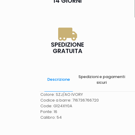
14 GIORNI
SPEDIZIONE
GRATUITA
Spedizioni e pagamenti
Descrizione
sicuri
Colore: SZJ/AO IVORY
Codice a barre: 716736766720
Code: G124XY0A
Ponte: 16
Calibro: 54
Spese di spedizione
Gratis in Italia 25 euro
(Europa) Servizio contrassegno (solo Italia)