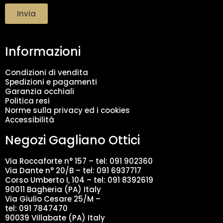
a
t
Invia
t
a
m
Informazioni
e
n
t
Condizioni di vendita
o
Spedizioni e pagamenti
d
Garanzia occhiali
a
Politica resi
t
Norme sulla privacy ed i cookies
i
Accessibilità
*
Negozi Gagliano Ottici
Via Roccaforte n° 157 – tel:
091 902360
Via Dante n° 20/B – tel:
091 6937717
Corso Umberto I, 104 – tel: 091 8392619
90011 Bagheria (PA) Italy
Via Giulio Cesare 25/M –
tel: 091 7847470
90039 Villabate (PA) Italy