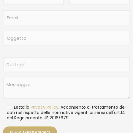
m
Nome
Cognome
e
E
*
m
a
i
O
l
g
*
g
e
t
D
t
e
o
t
t
M
a
e
g
s
l
s
i
a
T
Letta la
Privacy Policy
, Acconsento al trattamento dei
g
r
dati nel rispetto delle normative vigenti ai sensi dell'art.14
g
del Regolamento UE 2016/679.
a
i
t
o
t
INVIA MESSAGGIO