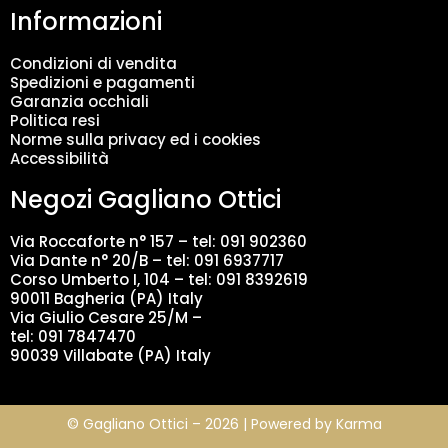
Informazioni
e
n
t
Condizioni di vendita
o
Spedizioni e pagamenti
d
Garanzia occhiali
a
Politica resi
t
Norme sulla privacy ed i cookies
i
Accessibilità
*
Negozi Gagliano Ottici
Via Roccaforte n° 157 – tel:
091 902360
Via Dante n° 20/B – tel:
091 6937717
Corso Umberto I, 104 – tel: 091 8392619
90011 Bagheria (PA) Italy
Via Giulio Cesare 25/M –
tel: 091 7847470
90039 Villabate (PA) Italy
© Gagliano Ottici – 2026 | Powered by
Karma