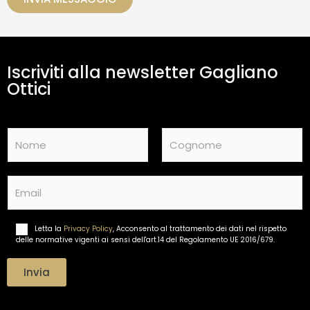
a
m
e
n
t
Iscriviti alla newsletter Gagliano
o
d
Ottici
a
t
i
N
*
a
m
Nome
Cognome
e
E
*
m
a
i
Letta la
Privacy Policy
, Acconsento al trattamento dei dati nel rispetto
T
l
delle normative vigenti ai sensi dell'art.14 del Regolamento UE 2016/679.
r
*
a
t
Invia
t
a
m