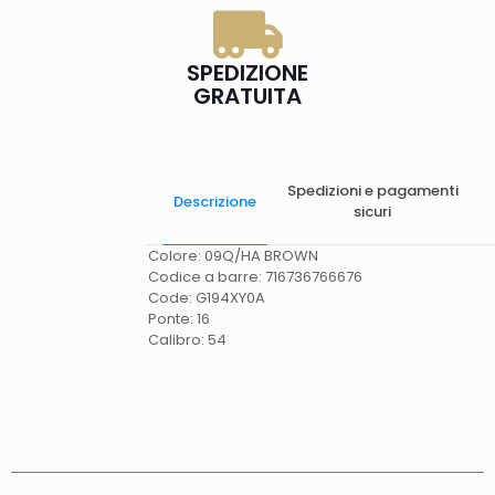
SPEDIZIONE
GRATUITA
Spedizioni e pagamenti
Descrizione
sicuri
Colore: 09Q/HA BROWN
Codice a barre: 716736766676
Code: G194XY0A
Ponte: 16
Calibro: 54
Spese di spedizione
Gratis in Italia 25 euro
(Europa) Servizio contrassegno (solo Italia)
supplemento 5 euro.
Tempi di consegna
La
consegna è effettuata normalmente in 2/4gg
lavorativi (3/5gg lavorativi per isole, Calabria,
Basilicata, Puglia, Campania), salvo tempi