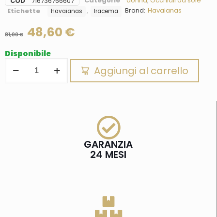
Categorie
donna
,
Occhiali da sole
COD
716736766607
Brand:
Havaianas
Etichette
,
Havaianas
Iracema
48,60
€
81,00
€
Disponibile
Aggiungi al carrello
GARANZIA
24 MESI