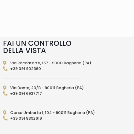
Spese di spedizione
Gratis in Italia 25 euro
(Europa) Servizio contrassegno (solo Italia)
supplemento 5 euro.
Tempi di consegna
La
consegna è effettuata normalmente in 2/4gg
lavorativi (3/5gg lavorativi per isole, Calabria,
Basilicata, Puglia, Campania), salvo tempi
diversi indicati direttamente nella pagina
FAI UN CONTROLLO
prodotto. In caso di ritardo superiore verrai
DELLA VISTA
contattato direttamente tramite e-mail per
essere informato e aggiornato sulla data di
consegna prevista.Le spedizioni in Unione
Via Roccaforte, 157 - 90011 Bagheria (PA)
Europea (fuori dall’Italia) vengono effettuate
+39 091 902360
tramite corriere DPD. I tempi di consegna relativi
ai paesi dell’Unione Europea sono di 3/6 giorni
lavorativi. (per isole: 10/15 giorni lavorativi con
Via Dante, 20/B - 90011 Bagheria (PA)
poste)Le spedizioni EXTRA UE vengono
+39 091 6937717
effettuate tramite servizio postale. I tempi di
consegna relativi ai paesi EXTRA UE sono di 10/15
giorni lavorativi.
PAGAMENTI ACCETTATI
– Carte di credito: Visa,
Corso Umberto I, 104 - 90011 Bagheria (PA)
Mastercard, Maestro, American Express,
+39 091 8392619
PostePay, attraverso il circuito Paypal – Paypal
da altro account Paypal – Bonifico Bancario