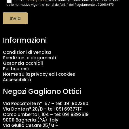
Letta la
Privacy Policy
, Acconsento al trattamento dei dati nel rispetto
T
l
delle normative vigenti ai sensi dell'art.14 del Regolamento UE 2016/679.
r
*
a
t
Invia
t
a
m
Informazioni
e
n
t
Condizioni di vendita
o
Spedizioni e pagamenti
d
Garanzia occhiali
a
Politica resi
t
Norme sulla privacy ed i cookies
i
Accessibilità
*
Negozi Gagliano Ottici
Via Roccaforte n° 157 – tel:
091 902360
Via Dante n° 20/B – tel:
091 6937717
Corso Umberto I, 104 – tel: 091 8392619
90011 Bagheria (PA) Italy
Via Giulio Cesare 25/M –