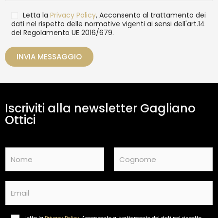
i
a
T
Letta la
Privacy Policy
, Acconsento al trattamento dei
g
r
dati nel rispetto delle normative vigenti ai sensi dell'art.14
g
del Regolamento UE 2016/679.
a
i
t
o
t
INVIA MESSAGGIO
a
m
e
n
t
Iscriviti alla newsletter Gagliano
o
d
Ottici
a
t
i
N
*
a
m
Nome
Cognome
e
E
*
m
a
i