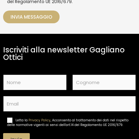
del Regolamento UE 2016/679.
a
i
t
o
t
INVIA MESSAGGIO
a
m
e
n
t
Iscriviti alla newsletter Gagliano
o
d
Ottici
a
t
i
N
*
a
m
Nome
Cognome
e
E
*
m
a
i
Letta la
Privacy Policy
, Acconsento al trattamento dei dati nel rispetto
T
l
delle normative vigenti ai sensi dell'art.14 del Regolamento UE 2016/679.
r
*
a
t