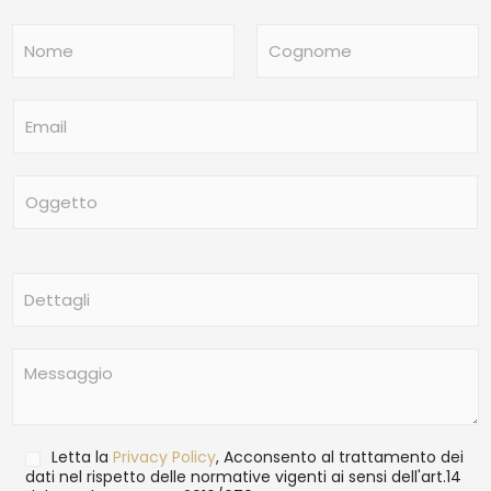
N
o
m
Nome
Cognome
e
E
*
m
a
i
O
l
g
*
g
e
t
D
t
e
o
t
t
M
a
e
g
s
l
s
i
a
T
Letta la
Privacy Policy
, Acconsento al trattamento dei
g
r
dati nel rispetto delle normative vigenti ai sensi dell'art.14
g