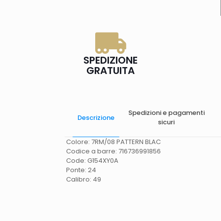
SPEDIZIONE
GRATUITA
Spedizioni e pagamenti
Descrizione
sicuri
Colore: 7RM/08 PATTERN BLAC
Codice a barre: 716736991856
Code: G154XY0A
Ponte: 24
Calibro: 49
Spese di spedizione
Gratis in Italia 25 euro
(Europa) Servizio contrassegno (solo Italia)
supplemento 5 euro.
Tempi di consegna
La