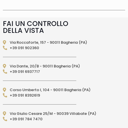
consegna è effettuata normalmente in 2/4gg
lavorativi (3/5gg lavorativi per isole, Calabria,
Basilicata, Puglia, Campania), salvo tempi
diversi indicati direttamente nella pagina
FAI UN CONTROLLO
prodotto. In caso di ritardo superiore verrai
DELLA VISTA
contattato direttamente tramite e-mail per
essere informato e aggiornato sulla data di
consegna prevista.Le spedizioni in Unione
Via Roccaforte, 157 - 90011 Bagheria (PA)
Europea (fuori dall’Italia) vengono effettuate
+39 091 902360
tramite corriere DPD. I tempi di consegna relativi
ai paesi dell’Unione Europea sono di 3/6 giorni
lavorativi. (per isole: 10/15 giorni lavorativi con
Via Dante, 20/B - 90011 Bagheria (PA)
poste)Le spedizioni EXTRA UE vengono
+39 091 6937717
effettuate tramite servizio postale. I tempi di
consegna relativi ai paesi EXTRA UE sono di 10/15
giorni lavorativi.
PAGAMENTI ACCETTATI
– Carte di credito: Visa,
Corso Umberto I, 104 - 90011 Bagheria (PA)
Mastercard, Maestro, American Express,
+39 091 8392619
PostePay, attraverso il circuito Paypal – Paypal
da altro account Paypal – Bonifico Bancario
anticipato (solo per l’Italia) – Contrassegno
Via Giulio Cesare 25/M - 90039 Villabate (PA)
(pagamento in contanti alla consegna
+39 091 784 7470
direttamente al Corriere Espresso, solo per
l’Italia e per acquisti fino a 300,00 euro)