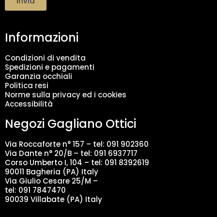
Invia
t
a
m
Informazioni
e
n
t
Condizioni di vendita
o
Spedizioni e pagamenti
d
Garanzia occhiali
a
Politica resi
t
Norme sulla privacy ed i cookies
i
Accessibilità
*
Negozi Gagliano Ottici
Via Roccaforte n° 157 – tel:
091 902360
Via Dante n° 20/B – tel:
091 6937717
Corso Umberto I, 104 – tel: 091 8392619
90011 Bagheria (PA) Italy
Via Giulio Cesare 25/M –
tel: 091 7847470
90039 Villabate (PA) Italy