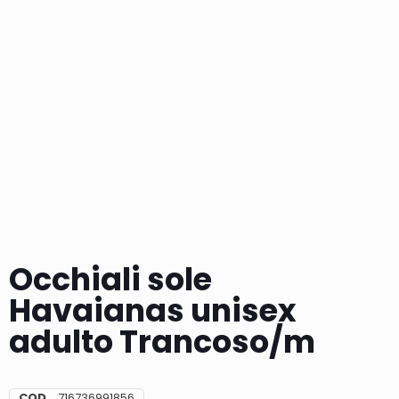
Occhiali sole
Havaianas unisex
adulto Trancoso/m
COD
716736991856