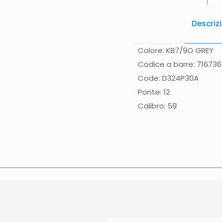
Descriz
Colore: KB7/9O GREY
Codice a barre: 71673
Code: D324P30A
Ponte: 12
Calibro: 59
Spese di spedizione
Gr
(solo Italia) supplemen
effettuata normalmente 
Calabria, Basilicata, Pu
direttamente nella pagi
contattato direttament
sulla data di consegna p
N