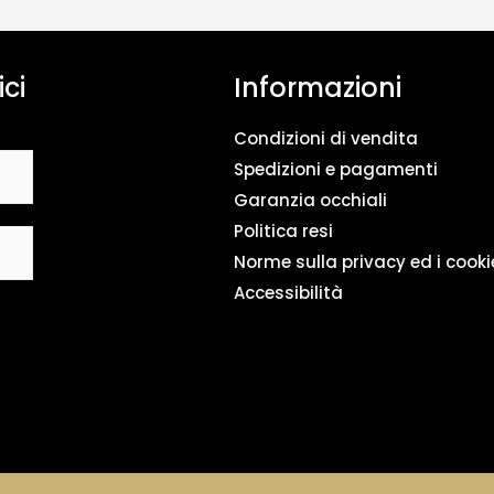
n
t
o
ici
Informazioni
d
a
t
Condizioni di vendita
i
*
Spedizioni e pagamenti
Garanzia occhiali
Politica resi
Norme sulla privacy ed i cooki
Accessibilità