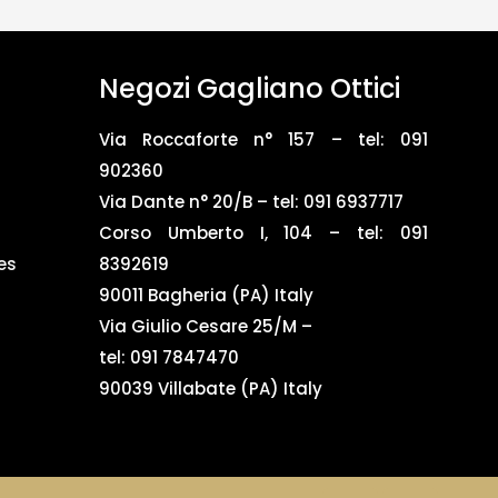
Negozi Gagliano Ottici
Via Roccaforte n° 157 – tel:
091
902360
Via Dante n° 20/B – tel:
091 6937717
Corso Umberto I, 104 – tel: 091
es
8392619
90011 Bagheria (PA) Italy
Via Giulio Cesare 25/M –
tel: 091 7847470
90039 Villabate (PA) Italy