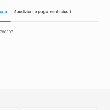
ione
Spedizioni e pagamenti sicuri
6788807
atis in Italia 25 euro (Europa) Servizio contrassegno
to 5 euro.
Tempi di consegna
La consegna è
in 2/4gg lavorativi (3/5gg lavorativi per isole,
glia, Campania), salvo tempi diversi indicati
na prodotto. In caso di ritardo superiore verrai
e tramite e-mail per essere informato e aggiornato
revista.Le spedizioni in Unione Europea (fuori