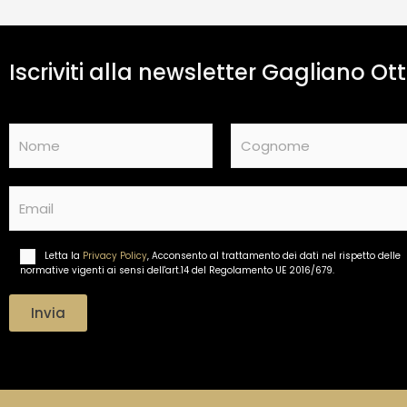
Iscriviti alla newsletter Gagliano Ott
N
a
m
Nome
Cognome
e
E
*
m
a
i
Letta la
Privacy Policy
, Acconsento al trattamento dei dati nel rispetto delle
T
l
normative vigenti ai sensi dell'art.14 del Regolamento UE 2016/679.
r
*
a
t
Invia
t
a
m
e
n