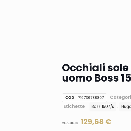
Occhiali sol
uomo Boss 1
Categor
COD
716736788807
Etichette
,
Boss 1507/s
Hugo
129,68
€
205,00
€