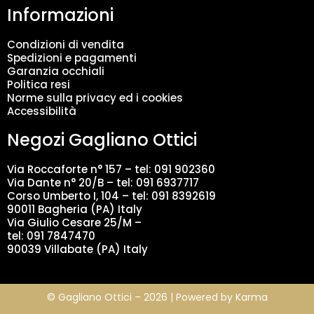
Informazioni
e
n
t
Condizioni di vendita
o
Spedizioni e pagamenti
d
Garanzia occhiali
a
Politica resi
t
Norme sulla privacy ed i cookies
i
Accessibilità
*
Negozi Gagliano Ottici
Via Roccaforte n° 157 – tel:
091 902360
Via Dante n° 20/B – tel:
091 6937717
Corso Umberto I, 104 – tel: 091 8392619
90011 Bagheria (PA) Italy
Via Giulio Cesare 25/M –
tel: 091 7847470
90039 Villabate (PA) Italy
© Gagliano Ottici – 2026 | Powered by
Karma