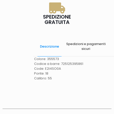
SPEDIZIONE
GRATUITA
Spedizioni e pagamenti
Descrizione
sicuri
Colore: 355573
Codice a barre: 725125395861
Code: E2I4SO0A
Ponte: 18
Calibro: 55
Spese di spedizione
Gratis in Italia 25 euro
(Europa) Servizio contrassegno (solo Italia)
supplemento 5 euro.
Tempi di consegna
La
consegna è effettuata normalmente in 2/4gg
lavorativi (3/5gg lavorativi per isole, Calabria,
Basilicata, Puglia, Campania), salvo tempi