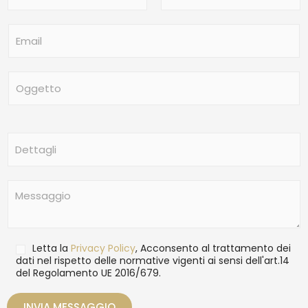
m
Nome
Cognome
e
E
*
m
a
i
O
l
g
*
g
e
t
D
t
e
o
t
t
M
a
e
g
s
l
s
i
a
T
Letta la
Privacy Policy
, Acconsento al trattamento dei
g
r
dati nel rispetto delle normative vigenti ai sensi dell'art.14
g
del Regolamento UE 2016/679.
a
i
t
o
t
INVIA MESSAGGIO