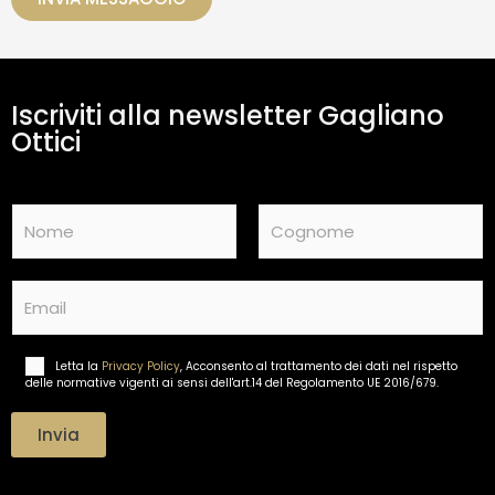
a
m
e
n
t
Iscriviti alla newsletter Gagliano
o
d
Ottici
a
t
i
N
*
a
m
Nome
Cognome
e
E
*
m
a
i
Letta la
Privacy Policy
, Acconsento al trattamento dei dati nel rispetto
T
l
delle normative vigenti ai sensi dell'art.14 del Regolamento UE 2016/679.
r
*
a
t
Invia
t
a
m