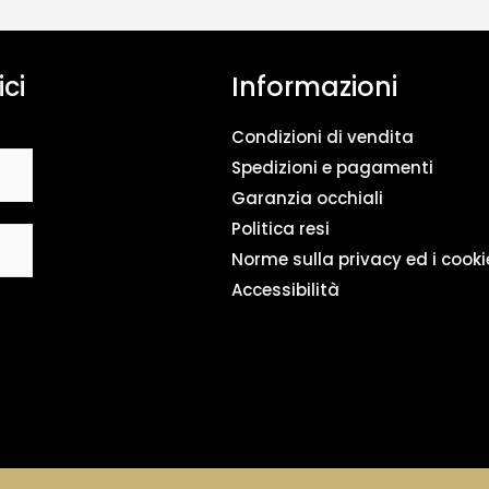
n
t
o
ici
Informazioni
d
a
t
Condizioni di vendita
i
*
Spedizioni e pagamenti
Garanzia occhiali
Politica resi
Norme sulla privacy ed i cooki
Accessibilità