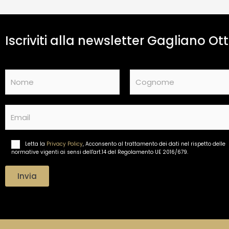
Iscriviti alla newsletter Gagliano Ott
N
a
m
Nome
Cognome
e
E
*
m
a
i
Letta la
Privacy Policy
, Acconsento al trattamento dei dati nel rispetto delle
T
l
normative vigenti ai sensi dell'art.14 del Regolamento UE 2016/679.
r
*
a
t
Invia
t
a
m
e
n