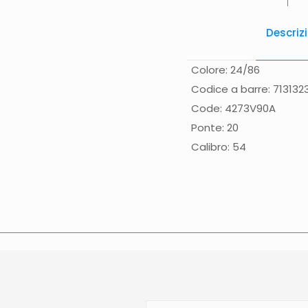
Descriz
Colore: 24/86
Codice a barre: 71313
Code: 4273V90A
Ponte: 20
Calibro: 54
Spese di spedizione
Gr
(solo Italia) supplemen
effettuata normalmente 
Calabria, Basilicata, Pu
direttamente nella pagi
contattato direttament
sulla data di consegna p
N