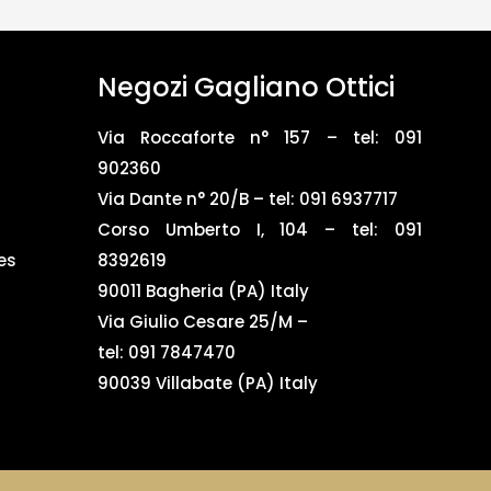
Negozi Gagliano Ottici
Via Roccaforte n° 157 – tel:
091
902360
Via Dante n° 20/B – tel:
091 6937717
Corso Umberto I, 104 – tel: 091
es
8392619
90011 Bagheria (PA) Italy
Via Giulio Cesare 25/M –
tel: 091 7847470
90039 Villabate (PA) Italy