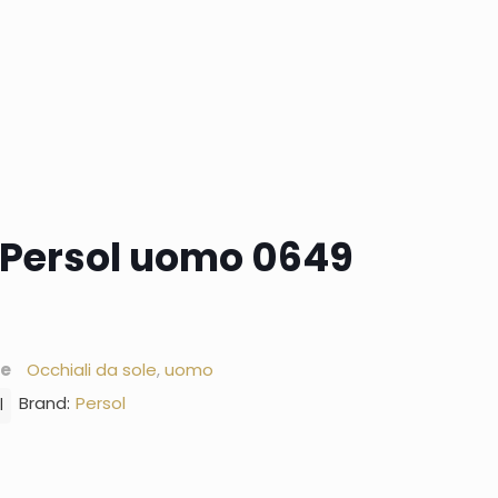
e Persol uomo 0649
ie
Occhiali da sole
,
uomo
Brand:
Persol
l