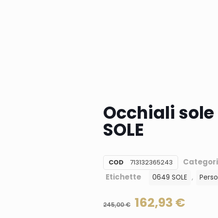
Occhiali sol
SOLE
Categor
COD
713132365243
Etichette
,
0649 SOLE
Perso
162,93
€
245,00
€