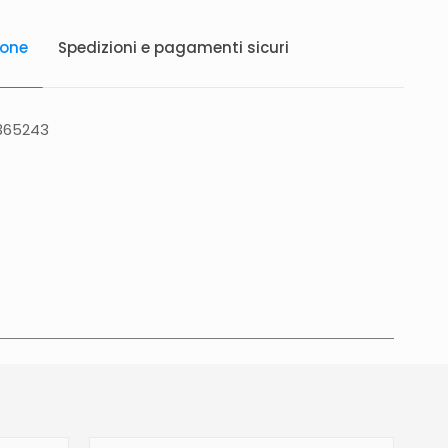
ione
Spedizioni e pagamenti sicuri
2365243
atis in Italia 25 euro (Europa) Servizio contrassegno
to 5 euro.
Tempi di consegna
La consegna è
in 2/4gg lavorativi (3/5gg lavorativi per isole,
glia, Campania), salvo tempi diversi indicati
na prodotto. In caso di ritardo superiore verrai
e tramite e-mail per essere informato e aggiornato
revista.Le spedizioni in Unione Europea (fuori