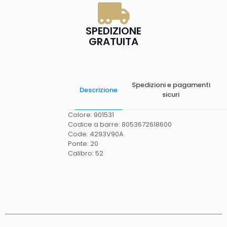
SPEDIZIONE
GRATUITA
Spedizioni e pagamenti
Descrizione
sicuri
Colore: 901531
Codice a barre: 8053672618600
Code: 4293V90A
Ponte: 20
Calibro: 52
Spese di spedizione
Gratis in Italia 25 euro
(Europa) Servizio contrassegno (solo Italia)
supplemento 5 euro.
Tempi di consegna
La
consegna è effettuata normalmente in 2/4gg
lavorativi (3/5gg lavorativi per isole, Calabria,
Basilicata, Puglia, Campania), salvo tempi