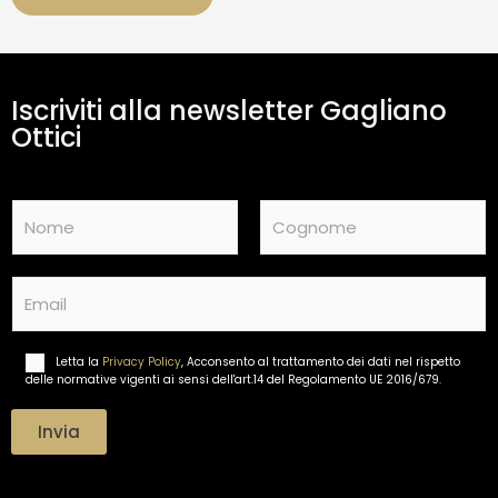
a
m
e
n
t
Iscriviti alla newsletter Gagliano
o
d
Ottici
a
t
i
N
*
a
m
Nome
Cognome
e
E
*
m
a
i
Letta la
Privacy Policy
, Acconsento al trattamento dei dati nel rispetto
T
l
delle normative vigenti ai sensi dell'art.14 del Regolamento UE 2016/679.
r
*
a
t
Invia
t
a
m