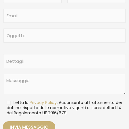
m
Nome
Cognome
e
E
*
m
a
i
O
l
g
*
g
e
t
D
t
e
o
t
t
M
a
e
g
s
l
s
i
a
T
Letta la
Privacy Policy
, Acconsento al trattamento dei
g
r
dati nel rispetto delle normative vigenti ai sensi dell'art.14
g
del Regolamento UE 2016/679.
a
i
t
o
t
INVIA MESSAGGIO