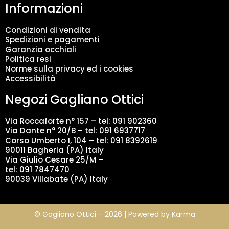
Informazioni
e
n
t
Condizioni di vendita
o
Spedizioni e pagamenti
d
Garanzia occhiali
a
Politica resi
t
Norme sulla privacy ed i cookies
i
Accessibilità
*
Negozi Gagliano Ottici
Via Roccaforte n° 157 – tel:
091 902360
Via Dante n° 20/B – tel:
091 6937717
Corso Umberto I, 104 – tel: 091 8392619
90011 Bagheria (PA) Italy
Via Giulio Cesare 25/M –
tel: 091 7847470
90039 Villabate (PA) Italy
© Gagliano Ottici – 2026 | Powered by
Karma