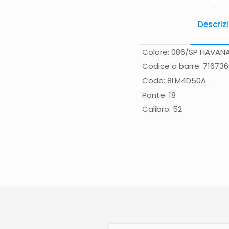
Descriz
Colore: 086/SP HAVAN
Codice a barre: 71673
Code: 8LM4D50A
Ponte: 18
Calibro: 52
Spese di spedizione
Gr
(solo Italia) supplemen
effettuata normalmente 
Calabria, Basilicata, Pu
direttamente nella pagi
contattato direttament
sulla data di consegna p
N