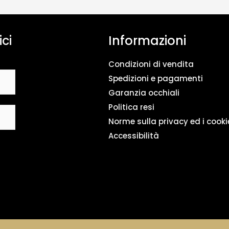
n
t
o
ici
Informazioni
d
a
t
Condizioni di vendita
i
*
Spedizioni e pagamenti
Garanzia occhiali
Politica resi
Norme sulla privacy ed i cooki
Accessibilità