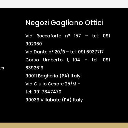
Negozi Gagliano Ottici
Via Roccaforte n° 157 – tel:
091
902360
Via Dante n° 20/B – tel:
091 6937717
Corso Umberto I, 104 – tel: 091
es
8392619
90011 Bagheria (PA) Italy
Via Giulio Cesare 25/M –
tel: 091 7847470
90039 Villabate (PA) Italy