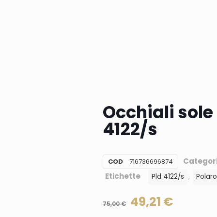
Occhiali sole
4122/s
Categor
COD
716736696874
Etichette
,
Pld 4122/s
Polaro
49,21
€
75,00
€