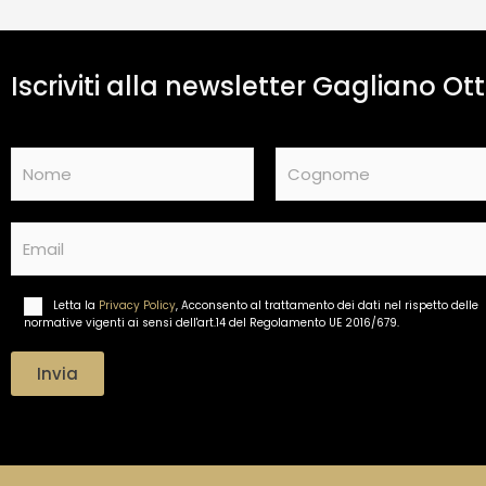
Iscriviti alla newsletter Gagliano Ott
N
a
m
Nome
Cognome
e
E
*
m
a
i
Letta la
Privacy Policy
, Acconsento al trattamento dei dati nel rispetto delle
T
l
normative vigenti ai sensi dell'art.14 del Regolamento UE 2016/679.
r
*
a
t
Invia
t
a
m
e
n