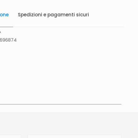
ione
Spedizioni e pagamenti sicuri
A
6696874
atis in Italia 25 euro (Europa) Servizio contrassegno
to 5 euro.
Tempi di consegna
La consegna è
in 2/4gg lavorativi (3/5gg lavorativi per isole,
glia, Campania), salvo tempi diversi indicati
na prodotto. In caso di ritardo superiore verrai
e tramite e-mail per essere informato e aggiornato
revista.Le spedizioni in Unione Europea (fuori