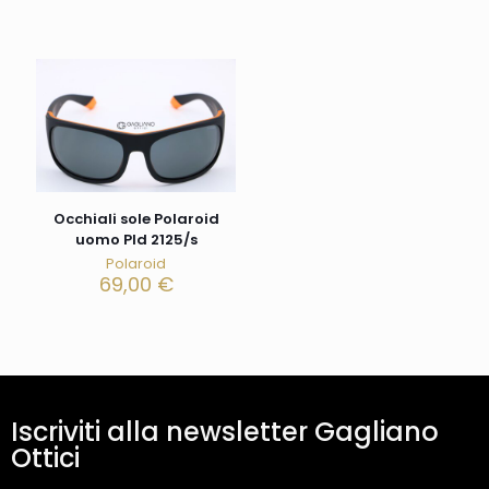
Occhiali sole Polaroid
uomo Pld 2125/s
Polaroid
69,00
€
Iscriviti alla newsletter Gagliano
Ottici