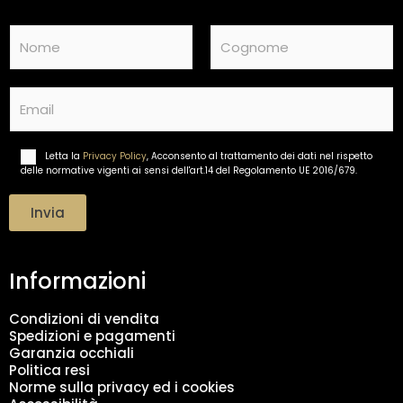
N
a
m
Nome
Cognome
e
E
*
m
a
i
Letta la
Privacy Policy
, Acconsento al trattamento dei dati nel rispetto
T
l
delle normative vigenti ai sensi dell'art.14 del Regolamento UE 2016/679.
r
*
a
t
Invia
t
a
m
Informazioni
e
n
t
Condizioni di vendita
o
Spedizioni e pagamenti
d
Garanzia occhiali
a
Politica resi
t
Norme sulla privacy ed i cookies
i