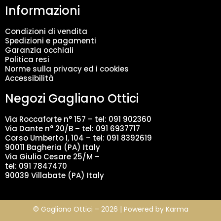
Informazioni
e
n
t
Condizioni di vendita
o
Spedizioni e pagamenti
d
Garanzia occhiali
a
Politica resi
t
Norme sulla privacy ed i cookies
i
Accessibilità
*
Negozi Gagliano Ottici
Via Roccaforte n° 157 – tel:
091 902360
Via Dante n° 20/B – tel:
091 6937717
Corso Umberto I, 104 – tel: 091 8392619
90011 Bagheria (PA) Italy
Via Giulio Cesare 25/M –
tel: 091 7847470
90039 Villabate (PA) Italy
© Gagliano Ottici – 2026 | Powered by
Karma