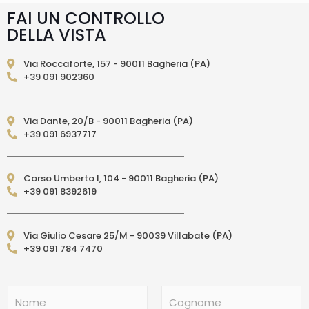
diversi indicati direttamente nella pagina
FAI UN CONTROLLO
prodotto. In caso di ritardo superiore verrai
DELLA VISTA
contattato direttamente tramite e-mail per
essere informato e aggiornato sulla data di
consegna prevista.Le spedizioni in Unione
Via Roccaforte, 157 - 90011 Bagheria (PA)
Europea (fuori dall’Italia) vengono effettuate
+39 091 902360
tramite corriere DPD. I tempi di consegna relativi
ai paesi dell’Unione Europea sono di 3/6 giorni
lavorativi. (per isole: 10/15 giorni lavorativi con
Via Dante, 20/B - 90011 Bagheria (PA)
poste)Le spedizioni EXTRA UE vengono
+39 091 6937717
effettuate tramite servizio postale. I tempi di
consegna relativi ai paesi EXTRA UE sono di 10/15
giorni lavorativi.
PAGAMENTI ACCETTATI
– Carte di credito: Visa,
Corso Umberto I, 104 - 90011 Bagheria (PA)
Mastercard, Maestro, American Express,
+39 091 8392619
PostePay, attraverso il circuito Paypal – Paypal
da altro account Paypal – Bonifico Bancario
anticipato (solo per l’Italia) – Contrassegno
Via Giulio Cesare 25/M - 90039 Villabate (PA)
(pagamento in contanti alla consegna
+39 091 784 7470
direttamente al Corriere Espresso, solo per
l’Italia e per acquisti fino a 300,00 euro)
N
o