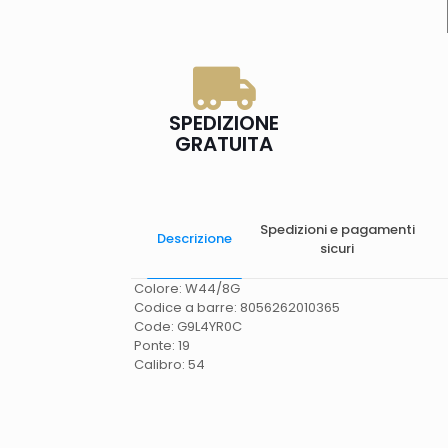
SPEDIZIONE
GRATUITA
Spedizioni e pagamenti
Descrizione
sicuri
Colore: W44/8G
Codice a barre: 8056262010365
Code: G9L4YR0C
Ponte: 19
Calibro: 54
Spese di spedizione
Gratis in Italia 25 euro
(Europa) Servizio contrassegno (solo Italia)
supplemento 5 euro.
Tempi di consegna
La