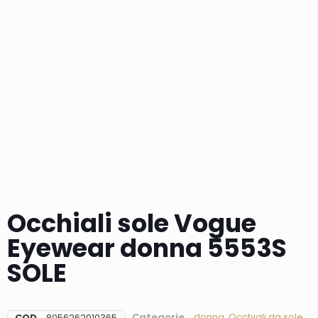
Occhiali sole Vogue
Eyewear donna 5553S
SOLE
Categorie
donna
,
Occhiali da sole
COD
8056262010365