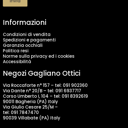
Invia
t
a
m
Informazioni
e
n
t
Condizioni di vendita
o
Spedizioni e pagamenti
d
Garanzia occhiali
a
Politica resi
t
Norme sulla privacy ed i cookies
i
Accessibilità
*
Negozi Gagliano Ottici
Via Roccaforte n° 157 – tel:
091 902360
Via Dante n° 20/B – tel:
091 6937717
Corso Umberto I, 104 – tel: 091 8392619
90011 Bagheria (PA) Italy
Via Giulio Cesare 25/M –
tel: 091 7847470
90039 Villabate (PA) Italy