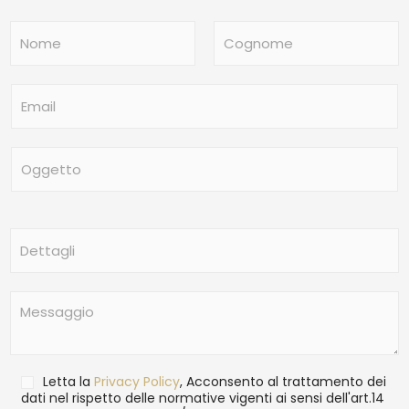
N
o
m
Nome
Cognome
e
E
*
m
a
i
O
l
g
*
g
e
t
D
t
e
o
t
t
M
a
e
g
s
l
s
i
a
T
Letta la
Privacy Policy
, Acconsento al trattamento dei
g
r
dati nel rispetto delle normative vigenti ai sensi dell'art.14
g