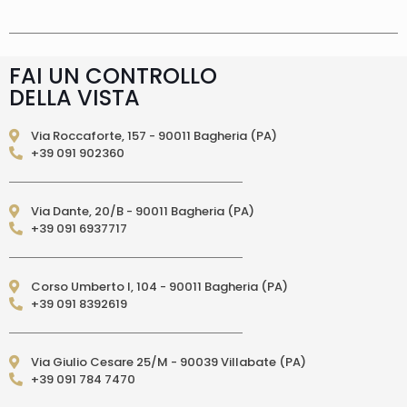
consegna è effettuata normalmente in 2/4gg
lavorativi (3/5gg lavorativi per isole, Calabria,
Basilicata, Puglia, Campania), salvo tempi
diversi indicati direttamente nella pagina
FAI UN CONTROLLO
prodotto. In caso di ritardo superiore verrai
DELLA VISTA
contattato direttamente tramite e-mail per
essere informato e aggiornato sulla data di
consegna prevista.Le spedizioni in Unione
Via Roccaforte, 157 - 90011 Bagheria (PA)
Europea (fuori dall’Italia) vengono effettuate
+39 091 902360
tramite corriere DPD. I tempi di consegna relativi
ai paesi dell’Unione Europea sono di 3/6 giorni
lavorativi. (per isole: 10/15 giorni lavorativi con
Via Dante, 20/B - 90011 Bagheria (PA)
poste)Le spedizioni EXTRA UE vengono
+39 091 6937717
effettuate tramite servizio postale. I tempi di
consegna relativi ai paesi EXTRA UE sono di 10/15
giorni lavorativi.
PAGAMENTI ACCETTATI
– Carte di credito: Visa,
Corso Umberto I, 104 - 90011 Bagheria (PA)
Mastercard, Maestro, American Express,
+39 091 8392619
PostePay, attraverso il circuito Paypal – Paypal
da altro account Paypal – Bonifico Bancario
anticipato (solo per l’Italia) – Contrassegno
Via Giulio Cesare 25/M - 90039 Villabate (PA)
(pagamento in contanti alla consegna
+39 091 784 7470
direttamente al Corriere Espresso, solo per
l’Italia e per acquisti fino a 300,00 euro)