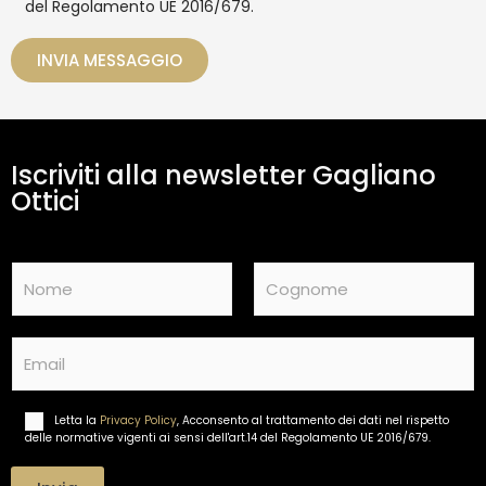
del Regolamento UE 2016/679.
a
i
t
o
t
INVIA MESSAGGIO
a
m
e
n
t
Iscriviti alla newsletter Gagliano
o
d
Ottici
a
t
i
N
*
a
m
Nome
Cognome
e
E
*
m
a
i
Letta la
Privacy Policy
, Acconsento al trattamento dei dati nel rispetto
T
l
delle normative vigenti ai sensi dell'art.14 del Regolamento UE 2016/679.
r
*
a
t