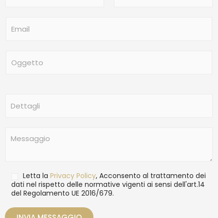
m
Nome
Cognome
e
E
*
m
a
i
O
l
g
*
g
e
t
D
t
e
o
t
t
M
a
e
g
s
l
s
i
a
T
Letta la
Privacy Policy
, Acconsento al trattamento dei
g
r
dati nel rispetto delle normative vigenti ai sensi dell'art.14
g
del Regolamento UE 2016/679.
a
i
t
o
t
INVIA MESSAGGIO