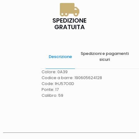
SPEDIZIONE
GRATUITA
Spedizioni e pagamenti
Descrizione
sicuri
Colore: 0A39
Codice a barre: 190605624128
Code: IHJ57O0D
Ponte: 17
Calibro: 59
Spese di spedizione
Gratis in Italia 25 euro
(Europa) Servizio contrassegno (solo Italia)
supplemento 5 euro.
Tempi di consegna
La
consegna è effettuata normalmente in 2/4gg
lavorativi (3/5gg lavorativi per isole, Calabria,
Basilicata, Puglia, Campania), salvo tempi