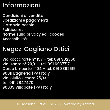
Informazioni
e
n
t
Condizioni di vendita
o
Spedizioni e pagamenti
d
Garanzia occhiali
a
Politica resi
t
Norme sulla privacy ed i cookies
i
Accessibilità
*
Negozi Gagliano Ottici
Via Roccaforte n° 157 – tel:
091 902360
Via Dante n° 20/B – tel:
091 6937717
Corso Umberto I, 104 – tel: 091 8392619
90011 Bagheria (PA) Italy
Via Giulio Cesare 25/M –
tel: 091 7847470
90039 Villabate (PA) Italy
© Gagliano Ottici – 2026 | Powered by
Karma