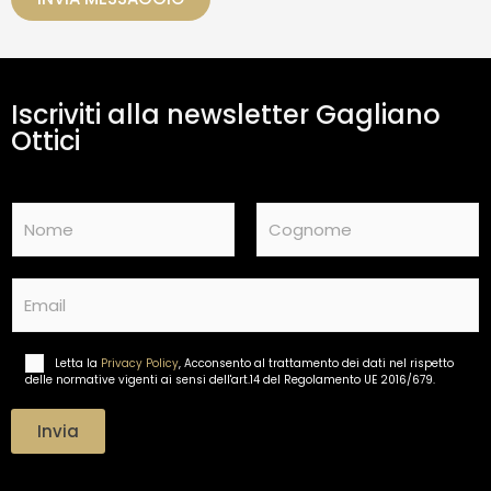
a
m
e
n
t
Iscriviti alla newsletter Gagliano
o
d
Ottici
a
t
i
N
*
a
m
Nome
Cognome
e
E
*
m
a
i
Letta la
Privacy Policy
, Acconsento al trattamento dei dati nel rispetto
T
l
delle normative vigenti ai sensi dell'art.14 del Regolamento UE 2016/679.
r
*
a
t
Invia
t
a
m