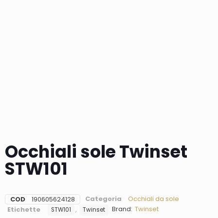
Occhiali sole Twinset
STW101
Categoria
Occhiali da sole
COD
190605624128
Brand:
Twinset
Etichette
,
STW101
Twinset