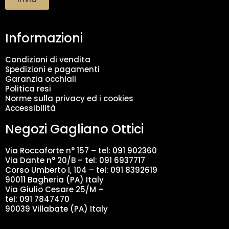
t
a
m
Informazioni
e
n
t
Condizioni di vendita
o
Spedizioni e pagamenti
d
Garanzia occhiali
a
Politica resi
t
Norme sulla privacy ed i cookies
i
Accessibilità
*
Negozi Gagliano Ottici
Via Roccaforte n° 157 – tel:
091 902360
Via Dante n° 20/B – tel:
091 6937717
Corso Umberto I, 104 – tel: 091 8392619
90011 Bagheria (PA) Italy
Via Giulio Cesare 25/M –
tel: 091 7847470
90039 Villabate (PA) Italy