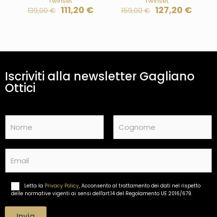
Twinset
Twinset
111,20
€
127,20
€
139,00
€
159,00
€
Iscriviti alla newsletter Gagliano
Ottici
N
a
m
Nome
Cognome
e
E
*
m
a
i
Letta la
Privacy Policy
, Acconsento al trattamento dei dati nel rispetto
T
l
delle normative vigenti ai sensi dell'art.14 del Regolamento UE 2016/679.
r
*
a
t
Invia