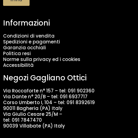
t
a
m
Informazioni
e
n
t
Condizioni di vendita
o
Spedizioni e pagamenti
d
Garanzia occhiali
a
Politica resi
t
Norme sulla privacy ed i cookies
i
Accessibilità
*
Negozi Gagliano Ottici
Via Roccaforte n° 157 – tel:
091 902360
Via Dante n° 20/B – tel:
091 6937717
Corso Umberto I, 104 – tel: 091 8392619
90011 Bagheria (PA) Italy
Via Giulio Cesare 25/M –
tel: 091 7847470
90039 Villabate (PA) Italy