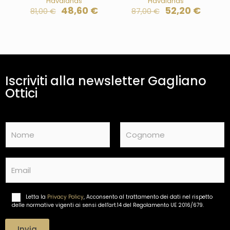
Havaianas
Havaianas
48,60
€
52,20
€
81,00
€
87,00
€
Iscriviti alla newsletter Gagliano
Ottici
N
a
m
Nome
Cognome
e
E
*
m
a
i
Letta la
Privacy Policy
, Acconsento al trattamento dei dati nel rispetto
T
l
delle normative vigenti ai sensi dell'art.14 del Regolamento UE 2016/679.
r
*
a
t
Invia