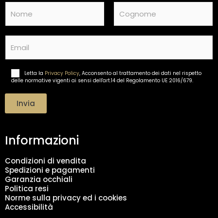
N
a
m
Nome
Cognome
e
E
*
m
a
i
Letta la
Privacy Policy
, Acconsento al trattamento dei dati nel rispetto
T
l
delle normative vigenti ai sensi dell'art.14 del Regolamento UE 2016/679.
r
*
a
t
Invia
t
a
m
Informazioni
e
n
t
Condizioni di vendita
o
Spedizioni e pagamenti
d
Garanzia occhiali
a
Politica resi
t
Norme sulla privacy ed i cookies
i
Accessibilità
*