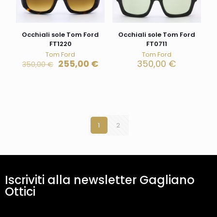
Occhiali sole Tom Ford
Occhiali sole Tom Ford
FT1220
FT0711
Tom Ford
Tom Ford
255,00
€
350,00
€
350,00
€
1
2
Iscriviti alla newsletter Gagliano
Ottici