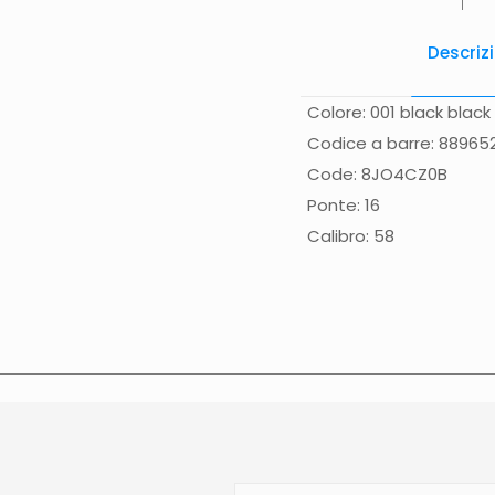
Descriz
Colore: 001 black black
Codice a barre: 8896
Code: 8JO4CZ0B
Ponte: 16
Calibro: 58
Spese di spedizione
Gr
(solo Italia) supplemen
effettuata normalmente 
Calabria, Basilicata, Pu
direttamente nella pagi
contattato direttament
sulla data di consegna p
N