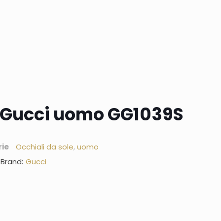
e Gucci uomo GG1039S
ie
Occhiali da sole
,
uomo
Brand:
Gucci