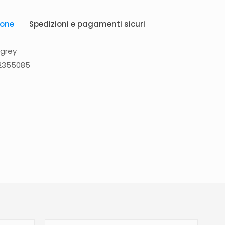
ione
Spedizioni e pagamenti sicuri
 grey
52355085
atis in Italia 25 euro (Europa) Servizio contrassegno
to 5 euro.
Tempi di consegna
La consegna è
in 2/4gg lavorativi (3/5gg lavorativi per isole,
glia, Campania), salvo tempi diversi indicati
na prodotto. In caso di ritardo superiore verrai
e tramite e-mail per essere informato e aggiornato
revista.Le spedizioni in Unione Europea (fuori