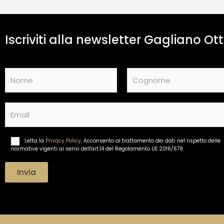
Iscriviti alla newsletter Gagliano Ott
N
a
m
Nome
Cognome
e
E
*
m
a
i
Letta la
Privacy Policy
, Acconsento al trattamento dei dati nel rispetto delle
T
l
normative vigenti ai sensi dell'art.14 del Regolamento UE 2016/679.
r
*
a
t
Invia
t
a
m
e
n