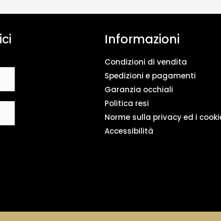
n
t
o
ici
Informazioni
d
a
t
Condizioni di vendita
i
*
Spedizioni e pagamenti
Garanzia occhiali
Politica resi
Norme sulla privacy ed i cooki
Accessibilità