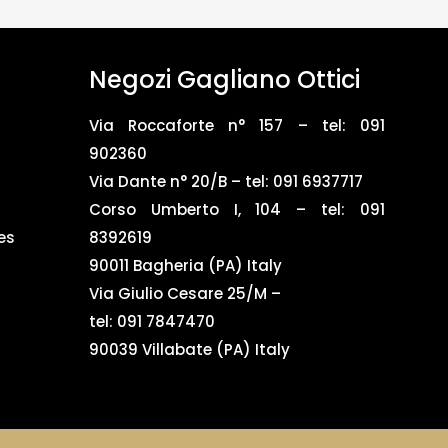
Negozi Gagliano Ottici
Via Roccaforte n° 157 – tel:
091
902360
Via Dante n° 20/B – tel:
091 6937717
Corso Umberto I, 104 – tel: 091
es
8392619
90011 Bagheria (PA) Italy
Via Giulio Cesare 25/M –
tel: 091 7847470
90039 Villabate (PA) Italy