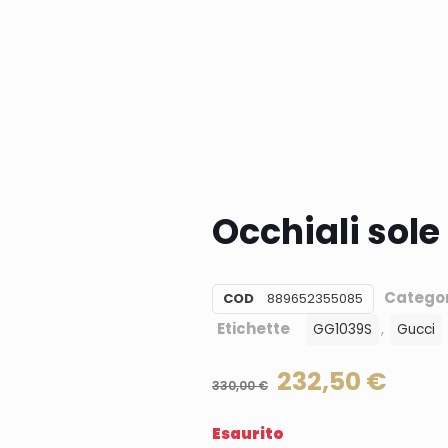
Occhiali sol
Categor
COD
889652355085
Etichette
,
GG1039S
Gucci
232,50
€
330,00
€
Esaurito