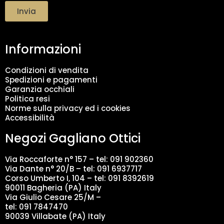
t
Invia
t
a
m
Informazioni
e
n
t
Condizioni di vendita
o
Spedizioni e pagamenti
d
Garanzia occhiali
a
Politica resi
t
Norme sulla privacy ed i cookies
i
Accessibilità
*
Negozi Gagliano Ottici
Via Roccaforte n° 157 – tel:
091 902360
Via Dante n° 20/B – tel:
091 6937717
Corso Umberto I, 104 – tel: 091 8392619
90011 Bagheria (PA) Italy
Via Giulio Cesare 25/M –
tel: 091 7847470
90039 Villabate (PA) Italy