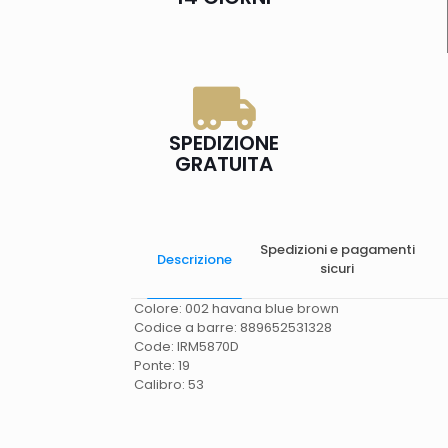
SPEDIZIONE
GRATUITA
Spedizioni e pagamenti
Descrizione
sicuri
Colore: 002 havana blue brown
Codice a barre: 889652531328
Code: IRM5870D
Ponte: 19
Calibro: 53
Spese di spedizione
Gratis in Italia 25 euro
(Europa) Servizio contrassegno (solo Italia)