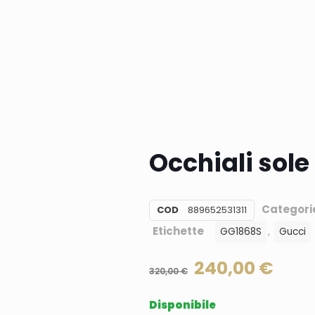
Occhiali sol
Categori
COD
889652531311
Etichette
,
GG1868S
Gucci
240,00
€
320,00
€
Disponibile