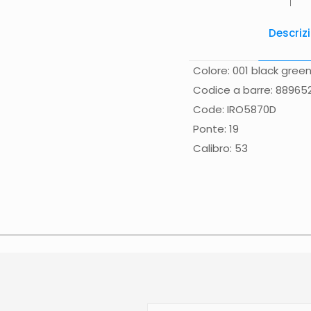
Descriz
Colore: 001 black gree
Codice a barre: 889652
Code: IRO5870D
Ponte: 19
Calibro: 53
Spese di spedizione
Gr
(solo Italia) supplemen
effettuata normalmente 
Calabria, Basilicata, Pu
direttamente nella pagi
contattato direttament
sulla data di consegna p
N