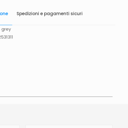
ione
Spedizioni e pagamenti sicuri
n grey
531311
atis in Italia 25 euro (Europa) Servizio contrassegno
to 5 euro.
Tempi di consegna
La consegna è
in 2/4gg lavorativi (3/5gg lavorativi per isole,
glia, Campania), salvo tempi diversi indicati
na prodotto. In caso di ritardo superiore verrai
e tramite e-mail per essere informato e aggiornato
revista.Le spedizioni in Unione Europea (fuori