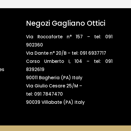
Negozi Gagliano Ottici
Via Roccaforte n° 157 – tel:
091
902360
Via Dante n° 20/B – tel:
091 6937717
Corso Umberto I, 104 – tel: 091
es
8392619
90011 Bagheria (PA) Italy
Via Giulio Cesare 25/M –
tel: 091 7847470
90039 Villabate (PA) Italy