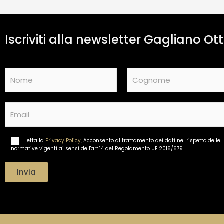
Iscriviti alla newsletter Gagliano Ott
N
a
m
Nome
Cognome
e
E
*
m
a
i
Letta la
Privacy Policy
, Acconsento al trattamento dei dati nel rispetto delle
T
l
normative vigenti ai sensi dell'art.14 del Regolamento UE 2016/679.
r
*
a
t
Invia
t
a
m
e
n