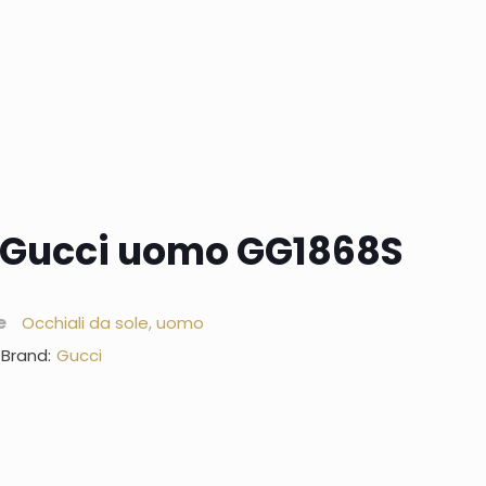
e Gucci uomo GG1868S
e
Occhiali da sole
,
uomo
Brand:
Gucci