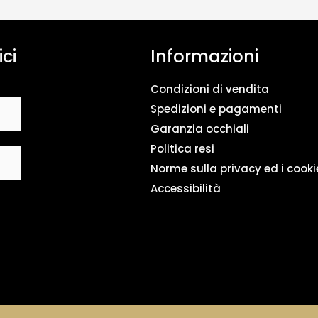
n
t
o
ici
Informazioni
d
a
t
Condizioni di vendita
i
*
Spedizioni e pagamenti
Garanzia occhiali
Politica resi
Norme sulla privacy ed i cooki
Accessibilità