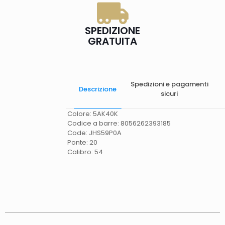
SPEDIZIONE
GRATUITA
Spedizioni e pagamenti
Descrizione
sicuri
Colore: 5AK40K
Codice a barre: 8056262393185
Code: JHS59P0A
Ponte: 20
Calibro: 54
Spese di spedizione
Gratis in Italia 25 euro
(Europa) Servizio contrassegno (solo Italia)
supplemento 5 euro.
Tempi di consegna
La
consegna è effettuata normalmente in 2/4gg
lavorativi (3/5gg lavorativi per isole, Calabria,
Basilicata, Puglia, Campania), salvo tempi