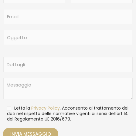
m
Nome
Cognome
e
E
*
m
a
i
O
l
g
*
g
e
t
D
t
e
o
t
t
M
a
e
g
s
l
s
i
a
T
Letta la
Privacy Policy
, Acconsento al trattamento dei
g
r
dati nel rispetto delle normative vigenti ai sensi dell'art.14
g
del Regolamento UE 2016/679.
a
i
t
o
t
INVIA MESSAGGIO