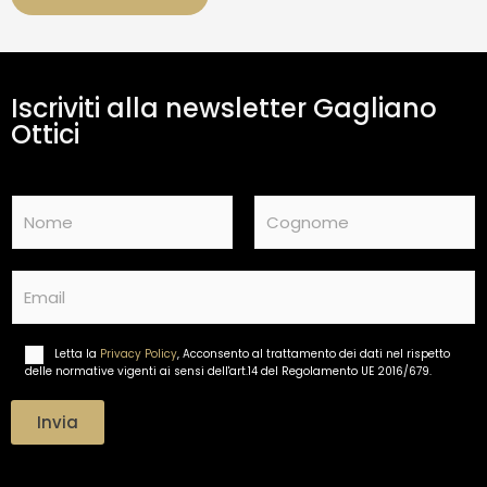
a
m
e
n
t
Iscriviti alla newsletter Gagliano
o
d
Ottici
a
t
i
N
*
a
m
Nome
Cognome
e
E
*
m
a
i
Letta la
Privacy Policy
, Acconsento al trattamento dei dati nel rispetto
T
l
delle normative vigenti ai sensi dell'art.14 del Regolamento UE 2016/679.
r
*
a
t
Invia
t
a
m