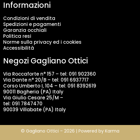
Informazioni
e
n
t
Condizioni di vendita
o
Spedizioni e pagamenti
d
Garanzia occhiali
a
Politica resi
t
Norme sulla privacy ed i cookies
i
Accessibilità
*
Negozi Gagliano Ottici
Via Roccaforte n° 157 – tel:
091 902360
Via Dante n° 20/B – tel:
091 6937717
Corso Umberto I, 104 – tel: 091 8392619
90011 Bagheria (PA) Italy
Via Giulio Cesare 25/M –
tel: 091 7847470
90039 Villabate (PA) Italy
© Gagliano Ottici – 2026 | Powered by
Karma